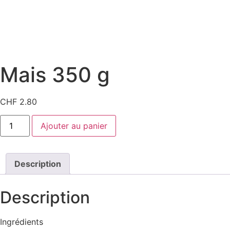
Mais 350 g
CHF
2.80
quantité
Ajouter au panier
de
Mais
350
g
Description
Description
Ingrédients