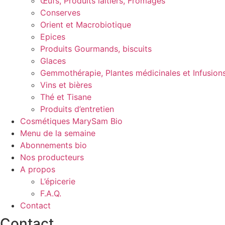
Œufs, Produits laitiers, Fromages
Conserves
Orient et Macrobiotique
Epices
Produits Gourmands, biscuits
Glaces
Gemmothérapie, Plantes médicinales et Infusion
Vins et bières
Thé et Tisane
Produits d’entretien
Cosmétiques MarySam Bio
Menu de la semaine
Abonnements bio
Nos producteurs
A propos
L’épicerie
F.A.Q.
Contact
Contact