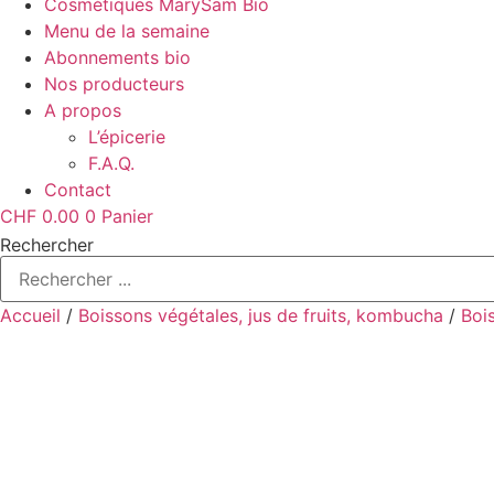
Cosmétiques MarySam Bio
Menu de la semaine
Abonnements bio
Nos producteurs
A propos
L’épicerie
F.A.Q.
Contact
CHF
0.00
0
Panier
Rechercher
Accueil
/
Boissons végétales, jus de fruits, kombucha
/
Boi