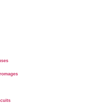
uses
 Fromages
cuits