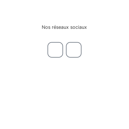
ecobio@marysam.ch
Presse
Nos réseaux sociaux