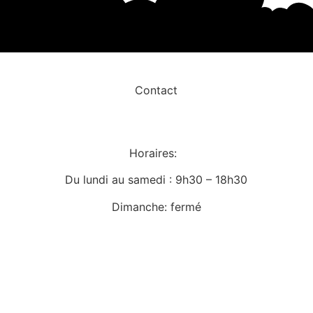
Contact
Horaires:
Du lundi au samedi : 9h30 – 18h30
Dimanche: fermé
Route du Rawyl 30, 3963 Crans-Montana
076 643 11 55
Notre formulaire de contact